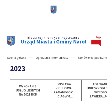
BIULETYN INFORMACJI PUBLICZNEJ
Urząd Miasta i Gminy Narol
Strona główna
Ogłoszenia i Komunikaty
Zamówienia publiczne
2023
DOSTAWA
USUWANIE
WYKONANIE
KRUSZYWA
UNIESZKODLI
USŁUG LEŚNYCH
ŁAMANEGO O
WYROB
NA 2023 ROK
CIĄGŁYM
ZAWIERAJĄ
UZIARNIENIU DO
AZBEST Z T
UTWARDZENIA
GMINY NAR