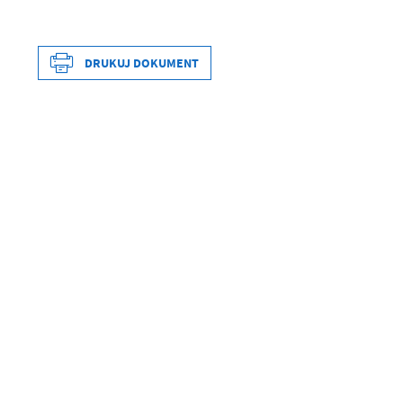
DRÓG GMINNYCH
2023 R.
FRAKCJI 0-31,5
MM
DRUKUJ DOKUMENT
Data wytworzenia
Wytworzył
Data opublikowania
Opublikował
Data ostatniej aktualizacji
Ostatnio zaktualizował