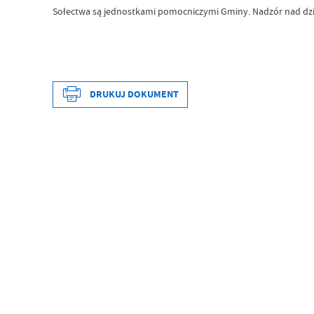
Sołectwa są jednostkami pomocniczymi Gminy. Nadzór nad działa
DRUKUJ DOKUMENT
Data wytworzenia
Wytworzył
Data opublikowania
Opublikował
Data ostatniej aktualizacji
Ostatnio zaktualizował